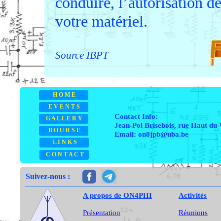
conduire, l’autorisation de
votre matériel.
Source IBPT
H O M E
E V E N T S
Contact Info:
G A L L E R Y
Jean-Pol Brisebois, rue Haut du 
B O U R S E
Email: on8jpb@uba.be
L I N K S
C O N T A C T
Suivez-nous :
A propos de ON4PHI
Activités
Présentation
Réunions