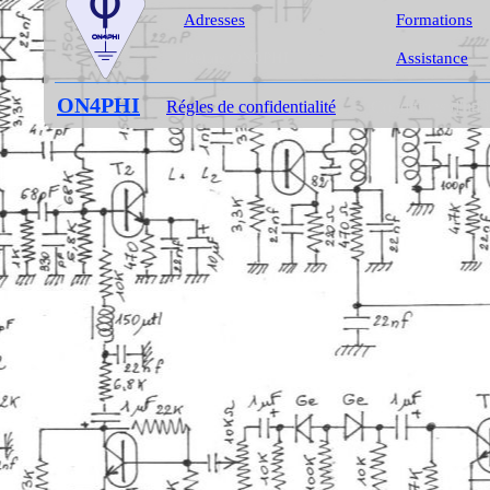
Adresses
Formations
Relais ON0PHI
Assistance
ON4PHI
Régles de confidentialité
Conditions d'uti